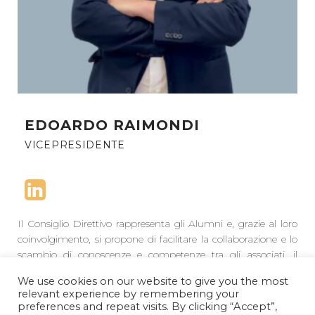
EDOARDO RAIMONDI
VICEPRESIDENTE
Il Consiglio Direttivo rappresenta gli Alumni e, grazie al loro
coinvolgimento, si propone di facilitare la collaborazione e lo
scambio di conoscenze e competenze tra gli associati, il
mondo accademico e le aziende, accrescere il senso di
We use cookies on our website to give you the most
appartenenza della Community e favorire la realizzazione di
relevant experience by remembering your
progetti etici ed innovativi che creino valore e senso di give
preferences and repeat visits. By clicking “Accept”,